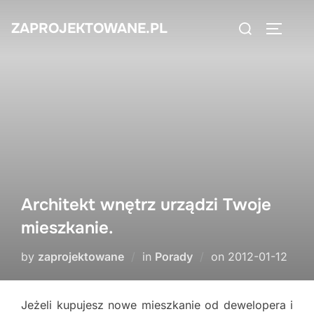
Skip
Search
ZAPROJEKTOWANE.PL
to
TOGGLE
for:
content
Architekt wnętrz urządzi Twoje
mieszkanie.
Posted
by
zaprojektowane
in
Porady
on
2012-01-12
on
Jeżeli kupujesz nowe mieszkanie od dewelopera i