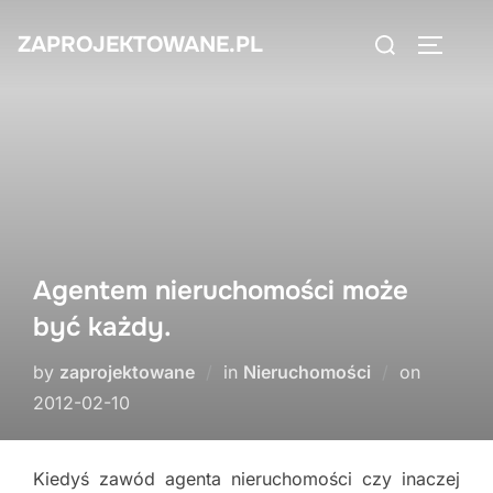
Skip
Search
ZAPROJEKTOWANE.PL
to
TOGGLE
for:
content
Agentem nieruchomości może
być każdy.
Posted
by
zaprojektowane
in
Nieruchomości
on
on
2012-02-10
Kiedyś zawód agenta nieruchomości czy inaczej