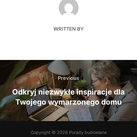
POST AUTHOR
WRITTEN BY
Nawigacja
wpisu
Previous
Previous
Odkryj niezwykłe inspiracje dla
Twojego wymarzonego domu
Copyright © 2026 Porady budowlane