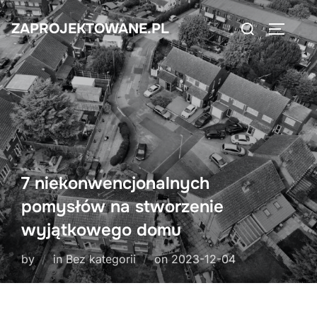
Skip
Search
ZAPROJEKTOWANE.PL
to
TOGGLE
for:
content
7 niekonwencjonalnych
pomysłów na stworzenie
wyjątkowego domu
Posted
by
in Bez kategorii
on
2023-12-04
on