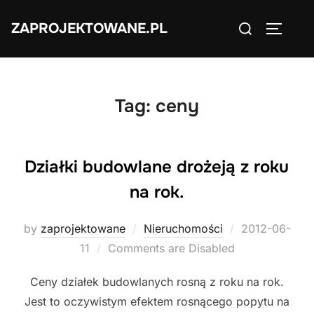
Skip
Search
ZAPROJEKTOWANE.PL
to
TOGGLE
for:
content
Tag:
ceny
Działki budowlane drożeją z roku
na rok.
Posted
by
zaprojektowane
Nieruchomości
2012-06-
on
11
Comments are Disabled
Ceny działek budowlanych rosną z roku na rok.
Jest to oczywistym efektem rosnącego popytu na