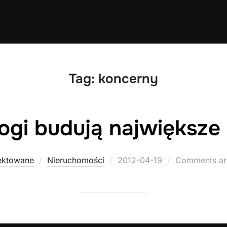
Tag:
koncerny
rogi budują największe
Posted
ektowane
Nieruchomości
2012-04-19
Comments ar
on