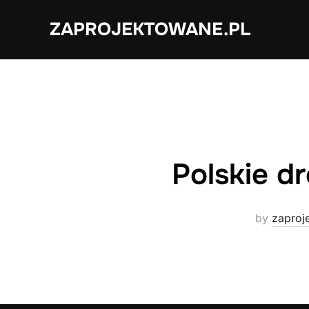
Skip
ZAPROJEKTOWANE.PL
to
content
Polskie d
by
zaproj