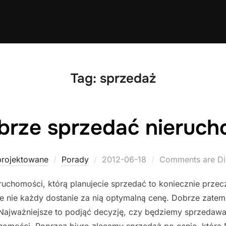
Tag:
sprzedaż
brze sprzedać nieruc
Posted
projektowane
Porady
2012-06-18
Comments are Di
on
eruchomości, którą planujecie sprzedać to koniecznie przec
 nie każdy dostanie za nią optymalną cenę. Dobrze zatem
 Najważniejsze to podjąć decyzję, czy będziemy sprzedawa