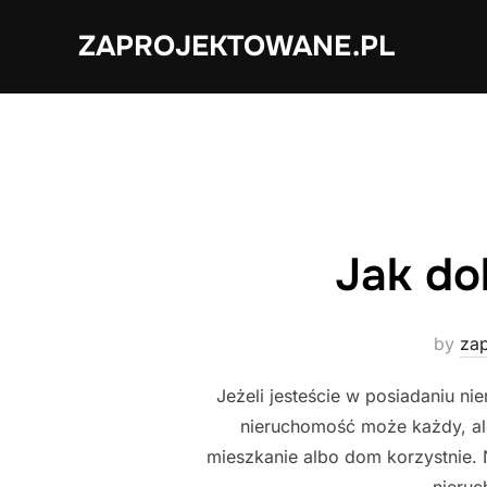
Skip
ZAPROJEKTOWANE.PL
to
content
Jak do
by
za
Jeżeli jesteście w posiadaniu ni
nieruchomość może każdy, ale
mieszkanie albo dom korzystnie.