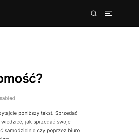
Search
TOGGLE S
for:
homość?
sabled
zytajcie poniższy tekst. Sprzedać
 wiedzieć, jak sprzedać swoje
ć samodzielnie czy poprzez biuro