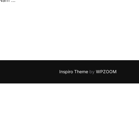
a Nam …
NIERUCHOMOŚĆ?"
Inspiro Theme
by
WPZOOM