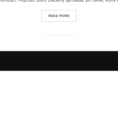
homości. Poprzez biuro zlecamy sprzedaż po cenie, któr
"JAK DOBRZE SPRZEDAĆ 
READ MORE