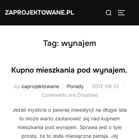
Skip
Search
ZAPROJEKTOWANE.PL
to
TOGGLE
for:
content
Tag:
wynajem
Kupno mieszkania pod wynajem.
Posted
by
zaprojektowane
Porady
2012-06-21
on
Comments are Disabled
Jeżeli myślicie o pewnej inwestycji na długie lata
to może warto zastanowić się nad kupnem
mieszkania pod wynajem. Sprawa jest o tyle
prosta, że to stała miesięczna pensja. Jej