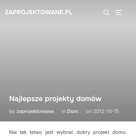
Skip
Search
ZAPROJEKTOWANE.PL
to
TOGGLE
for:
content
Najlepsze projekty domów
Posted
by
zaprojektowane
in
Dom
on
2012-10-15
on
Nie tak łatwo jest wybrać dobry projekt domu.