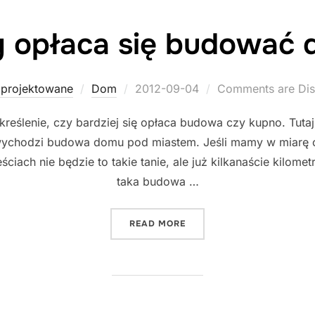
 opłaca się budować
Posted
projektowane
Dom
2012-09-04
Comments are Dis
on
reślenie, czy bardziej się opłaca budowa czy kupno. Tuta
 wychodzi budowa domu pod miastem. Jeśli mamy w miarę ok
ach nie będzie to takie tanie, ale już kilkanaście kilomet
taka budowa …
"CZY OPŁACA SIĘ BUDOW
READ MORE