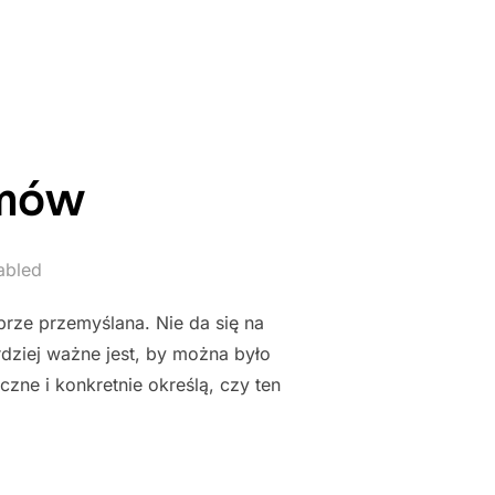
E DOMÓW"
omów
abled
rze przemyślana. Nie da się na
rdziej ważne jest, by można było
zne i konkretnie określą, czy ten
TY DOMÓW"