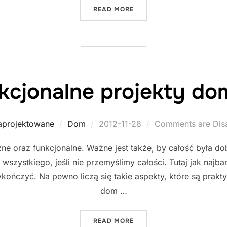
"NOWOCZESNE BUDOWANI
READ MORE
kcjonalne projekty d
Posted
aprojektowane
Dom
2012-11-28
Comments are Dis
on
 oraz funkcjonalne. Ważne jest także, by całość była dob
zystkiego, jeśli nie przemyślimy całości. Tutaj jak najba
ńczyć. Na pewno liczą się takie aspekty, które są praktyc
dom …
"FUNKCJONALNE PROJEK
READ MORE