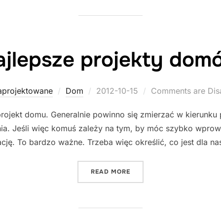
ajlepsze projekty dom
Posted
aprojektowane
Dom
2012-10-15
Comments are Dis
on
projekt domu. Generalnie powinno się zmierzać w kierunku 
nia. Jeśli więc komuś zależy na tym, by móc szybko wprow
ację. To bardzo ważne. Trzeba więc określić, co jest dla 
"NAJLEPSZE PROJEKTY D
READ MORE