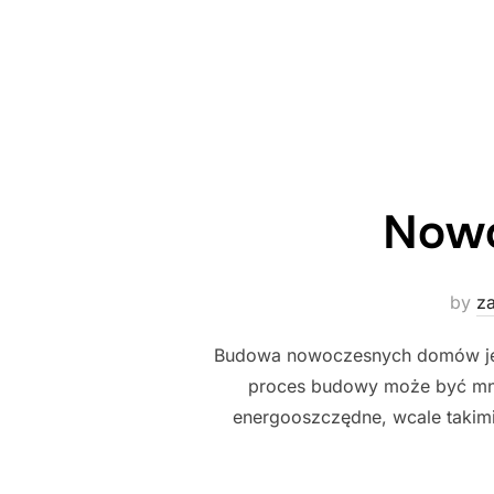
Nowo
by
z
Budowa nowoczesnych domów jest ł
proces budowy może być mnie
energooszczędne, wcale takimi 