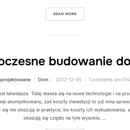
"BUDOWANIE NAJLEPSZEG
READ MORE
czesne budowanie d
Posted
aprojektowane
Dom
2012-12-05
Comments are Dis
on
atwiejsza. Tutaj stawia się na nowe technologie i na pro
j skomplikowany, zaś koszty inwestycji to już inna spr
się nie okazują w praktyce, bo koszty ich wybudowania, s
okazują się często na tyle wysokie, …