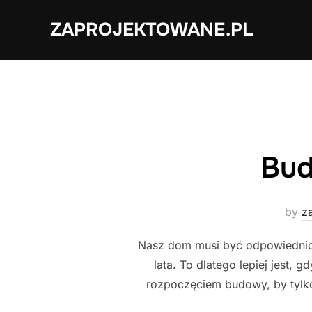
Skip
ZAPROJEKTOWANE.PL
to
content
Bud
by
z
Nasz dom musi być odpowiednio p
lata. To dlatego lepiej jest
rozpoczęciem budowy, by tylko