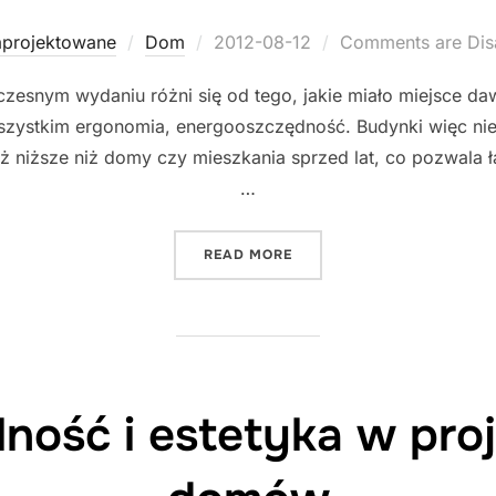
Posted
aprojektowane
Dom
2012-08-12
Comments are Dis
on
nym wydaniu różni się od tego, jakie miało miejsce dawni
wszystkim ergonomia, energooszczędność. Budynki więc ni
eż niższe niż domy czy mieszkania sprzed lat, co pozwala ł
…
"NAJWAŻNIEJSZE ZASADY
READ MORE
lność i estetyka w pro