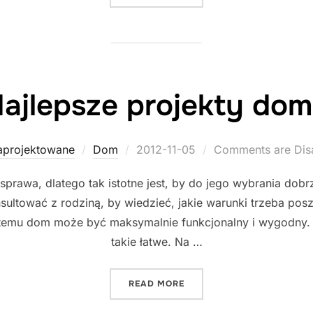
ajlepsze projekty do
Posted
aprojektowane
Dom
2012-11-05
Comments are Dis
on
prawa, dlatego tak istotne jest, by do jego wybrania dob
nsultować z rodziną, by wiedzieć, jakie warunki trzeba p
ki temu dom może być maksymalnie funkcjonalny i wygodny.
takie łatwe. Na …
"NAJLEPSZE PROJEKTY DO
READ MORE