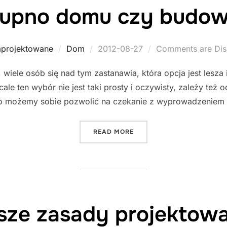
upno domu czy budo
Posted
aprojektowane
Dom
2012-08-27
Comments are Dis
on
ele osób się nad tym zastanawia, która opcja jest lesza i 
ale ten wybór nie jest taki prosty i oczywisty, zależy też 
go możemy sobie pozwolić na czekanie z wyprowadzeniem 
"KUPNO DOMU CZY BUDO
READ MORE
sze zasady projektow