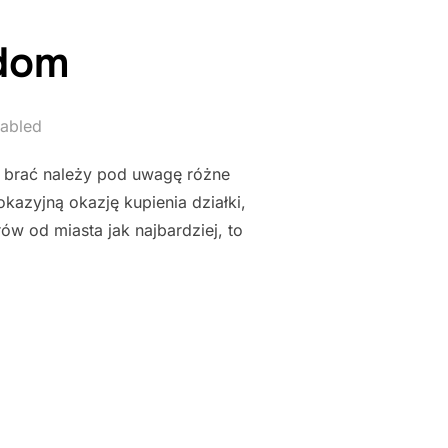
 dom
abled
j brać należy pod uwagę różne
azyjną okazję kupienia działki,
rów od miasta jak najbardziej, to
AĆ DOM"