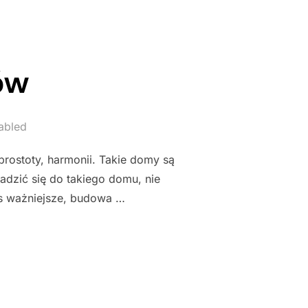
ów
abled
prostoty, harmonii. Takie domy są
adzić się do takiego domu, nie
nas ważniejsze, budowa …
OMÓW"