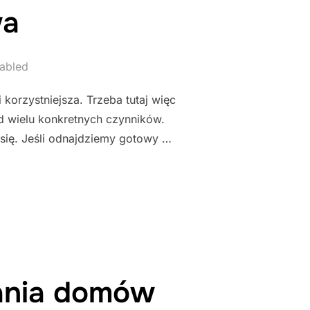
wa
abled
korzystniejsza. Trzeba tutaj więc
od wielu konkretnych czynników.
się. Jeśli odnajdziemy gotowy …
WA"
ania domów