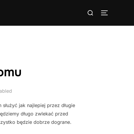
Search
TOGGLE S
for:
domu
abled
łużyć jak najlepiej przez długie
 będziemy długo zwlekać przed
szystko będzie dobrze dograne.