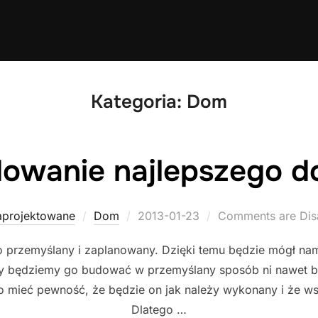
Kategoria:
Dom
owanie najlepszego 
Posted
aprojektowane
Dom
2013-01-23
Comments are Dis
on
rzemyślany i zaplanowany. Dzięki temu będzie mógł nam s
, gdy będziemy go budować w przemyślany sposób ni nawet
 mieć pewność, że będzie on jak należy wykonany i że w
Dlatego …