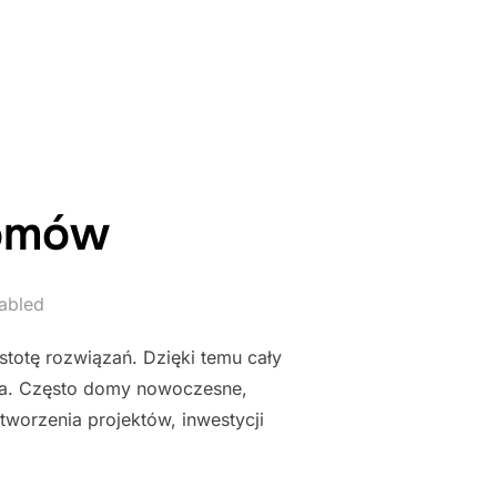
O DOMU"
omów
abled
stotę rozwiązań. Dzięki temu cały
awa. Często domy nowoczesne,
tworzenia projektów, inwestycji