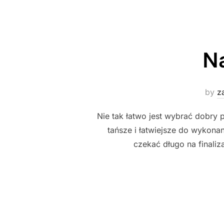
N
by
z
Nie tak łatwo jest wybrać dobry 
tańsze i łatwiejsze do wykona
czekać długo na finaliz