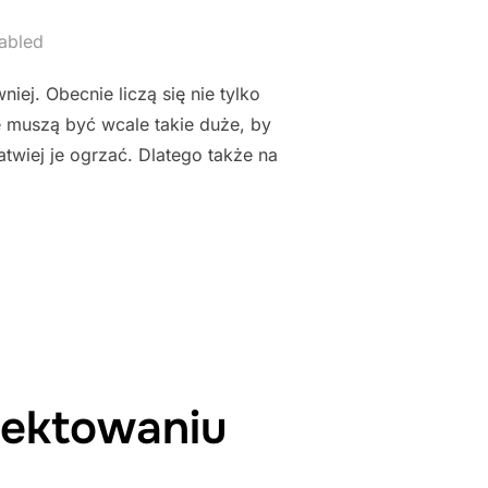
abled
ej. Obecnie liczą się nie tylko
e muszą być wcale takie duże, by
atwiej je ogrzać. Dlatego także na
 PROJEKTOWANIA DOMÓW"
jektowaniu