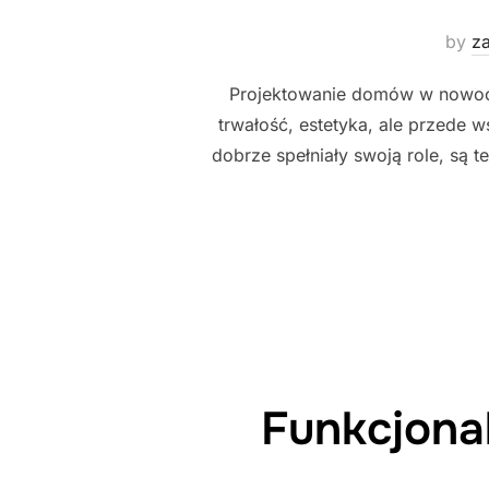
by
z
Projektowanie domów w nowoczes
trwałość, estetyka, ale przede 
dobrze spełniały swoją role, są t
Funkcjona