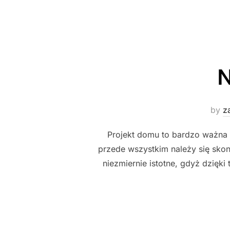
N
by
z
Projekt domu to bardzo ważna s
przede wszystkim należy się sko
niezmiernie istotne, gdyż dzię