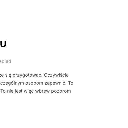
mu
abled
rze się przygotować. Oczywiście
oszczególnym osobom zapewnić. To
 To nie jest więc wbrew pozorom
MU"