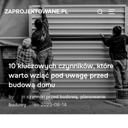
Skip
Search
ZAPROJEKTOWANE.PL
to
TOGGLE
for:
content
10 kluczowych czynników, które
warto wziąć pod uwagę przed
budową domu
by
in
czynniki przed budową
,
planowanie
Posted
budowy
on
2023-08-14
on