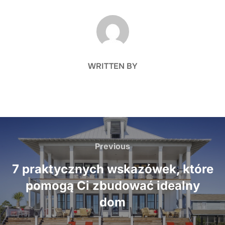
POST AUTHOR
WRITTEN BY
Nawigacja
wpisu
Previous
Previous
7 praktycznych wskazówek, które
pomogą Ci zbudować idealny
dom