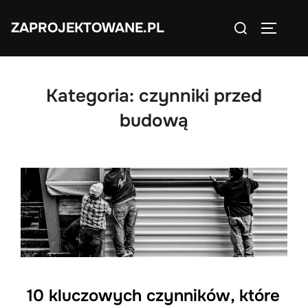
Skip
Search
ZAPROJEKTOWANE.PL
to
TOGGLE
for:
content
Kategoria:
czynniki przed
budową
10 kluczowych czynników, które