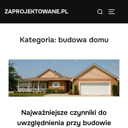
Skip
Search
ZAPROJEKTOWANE.PL
to
TOGGLE
for:
content
Kategoria:
budowa domu
Najważniejsze czynniki do
uwzględnienia przy budowie