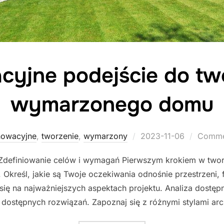
cyjne podejście do tw
wymarzonego domu
Posted
nowacyjne
,
tworzenie
,
wymarzony
2023-11-06
Commen
on
e Zdefiniowanie celów i wymagań Pierwszym krokiem w tw
Określ, jakie są Twoje oczekiwania odnośnie przestrzeni, f
ię na najważniejszych aspektach projektu. Analiza dostęp
 dostępnych rozwiązań. Zapoznaj się z różnymi stylami arc