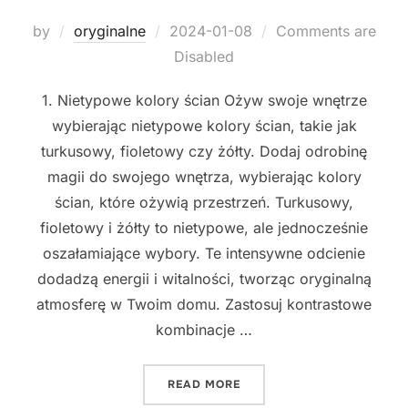
Posted
by
oryginalne
2024-01-08
Comments are
on
Disabled
1. Nietypowe kolory ścian Ożyw swoje wnętrze
wybierając nietypowe kolory ścian, takie jak
turkusowy, fioletowy czy żółty. Dodaj odrobinę
magii do swojego wnętrza, wybierając kolory
ścian, które ożywią przestrzeń. Turkusowy,
fioletowy i żółty to nietypowe, ale jednocześnie
oszałamiające wybory. Te intensywne odcienie
dodadzą energii i witalności, tworząc oryginalną
atmosferę w Twoim domu. Zastosuj kontrastowe
kombinacje …
"NIEZWYKŁE POMYSŁY NA
READ MORE