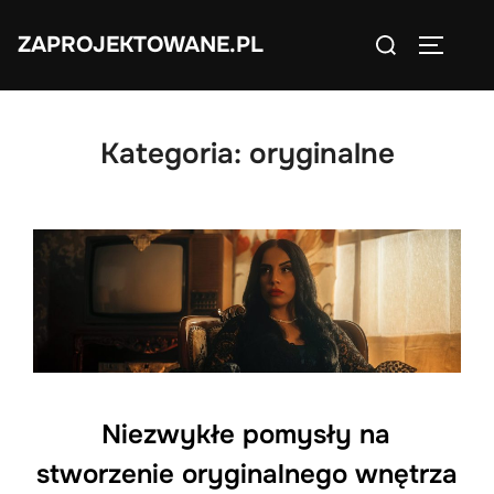
Skip
Search
ZAPROJEKTOWANE.PL
to
TOGGLE
for:
content
Kategoria:
oryginalne
Niezwykłe pomysły na
stworzenie oryginalnego wnętrza