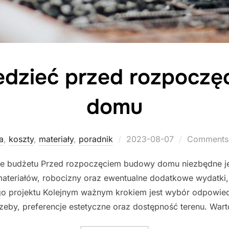
edzieć przed rozpocz
domu
Posted
a
,
koszty
,
materiały
,
poradnik
2023-08-07
Comments 
on
ie budżetu Przed rozpoczęciem budowy domu niezbędne jes
teriałów, robocizny oraz ewentualne dodatkowe wydatki,
o projektu Kolejnym ważnym krokiem jest wybór odpowied
zeby, preferencje estetyczne oraz dostępność terenu. Wart