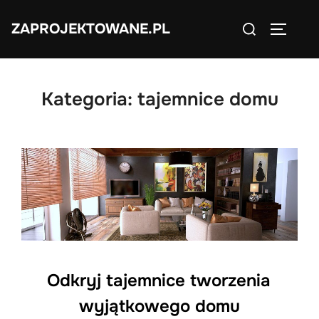
Skip
Search
ZAPROJEKTOWANE.PL
to
TOGGLE
for:
content
Kategoria:
tajemnice domu
Odkryj tajemnice tworzenia
wyjątkowego domu