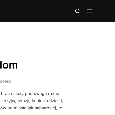
Search
TOGGLE S
for:
 dom
abled
j brać należy pod uwagę różne
azyjną okazję kupienia działki,
rów od miasta jak najbardziej, to