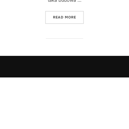
taka budowa …
"CZY OPŁACA SIĘ BUDOW
READ MORE