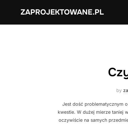
Skip
ZAPROJEKTOWANE.PL
to
content
Czy
by
za
Jest dość problematycznym ok
kwestie. W dużej mierze taniej
oczywiście na samych przedmieści