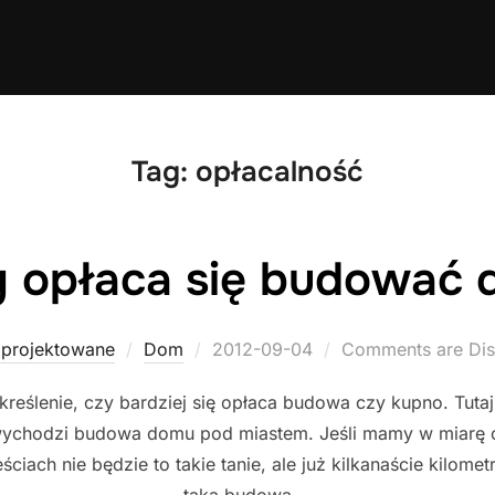
Tag:
opłacalność
 opłaca się budować
Posted
projektowane
Dom
2012-09-04
Comments are Dis
on
reślenie, czy bardziej się opłaca budowa czy kupno. Tuta
 wychodzi budowa domu pod miastem. Jeśli mamy w miarę ok
ach nie będzie to takie tanie, ale już kilkanaście kilomet